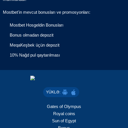
Mostbet'in mevcut bonusları ve promosyonları:
Mostbet Hosgeldin Bonusları
Bonus olmadan depozit
MeqaKeşbek üçün depozit
10% Nağd pul qaytarılması
YÜKLƏ:
Gates of Olympus
Royal coins
Sun of Egypt
Bonus