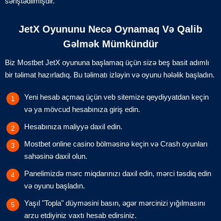
səriştədilmişdir.
JetX Oyununu Necə Oynamaq Və Qalib
Gəlmək Mümkündür
Biz Mostbet JetX oyununa başlamaq üçün sizə beş basit adımlı
bir təlimat hazırladıq. Bu təlimatı izləyin və oyunu hələlik başladın.
Yeni hesab açmaq üçün veb sitemize qeydiyyatdan keçin
və ya mövcud hesabınıza giriş edin.
Hesabınıza maliyyə daxil edin.
Mostbet online casino bölməsinə keçin və Crash oyunları
sahəsinə daxil olun.
Panelimizdə mərc miqdarınızı daxil edin, mərci təsdiq edin
və oyunu başladın.
Yaşıl "Topla" düyməsini basın, əgər mərcinizi yığılmasını
arzu etdiyiniz vaxtı hesab edirsiniz.