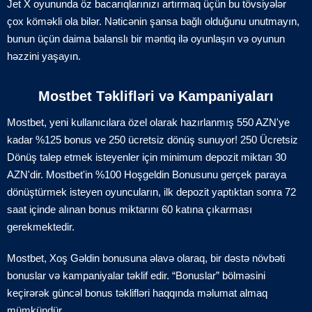
Jet X oyununda öz bacarıqlarınızı artırmaq üçün bu tövsiyələr
çox köməkli ola bilər. Nəticənin şansa bağlı olduğunu unutmayın,
bunun üçün daima balanslı bir məntiq ilə oyunlaşın və oyunun
həzzini yaşayın.
Mostbet Təklifləri və Kampaniyaları
Mostbet, yeni kullanıcılara özel olarak hazırlanmış 550 AZN'ye
kadar %125 bonus ve 250 ücretsiz dönüş sunuyor! 250 Ücretsiz
Dönüş talep etmek isteyenler için minimum depozit miktarı 30
AZN'dir. Mostbet'in %100 Hoşgeldin Bonusunu gerçek paraya
dönüştürmek isteyen oyuncuların, ilk depozit yaptıktan sonra 72
saat içinde alınan bonus miktarını 60 katına çıkarması
gerekmektedir.
Mostbet, Xoş Gəldin bonusuna əlavə olaraq, bir dəstə növbəti
bonuslar və kampaniyalar təklif edir. “Bonuslar” bölməsini
keçirərək güncəl bonus təklifləri haqqında məlumat almaq
mümkündür.