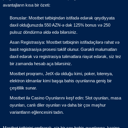
avantajların kısa bir özeti:
Bonuslar: Mostbet tətbiqindən istifadə edərək qeydiyyata
daxil olduğunuzda 550 AZN-ə dək 125% bonus və 250
pulsuz döndürmə əldə edə bilərsiniz.
Asan Registrasiya: Mostbet tətbiqinin istifadəçilərə rahat və
basit registrasiya prosesi təklif olunur. Gərəkli məlumatları
daxil edərək və registrasiya təlimatlara riayət edərək, siz tez
bir zamanda hesab aça bilərsiniz.
Mostbet proqramı, JetX-də olduğu kimi, poker, lotereya,
elektron idmanlar kimi başqa bahis oyunlarına geniş bir
çeşitlilik sunar.
Mostbet ilə Casino Oyunlarını keşf edin: Slot oyunları, masa
oyunları, canlı diler oyunları və daha bir çox məşhur
variantların eğlencesini tadın.
Mostbet tətbiqini endirərək, siz bir çox bahis oyunlarına, kazino