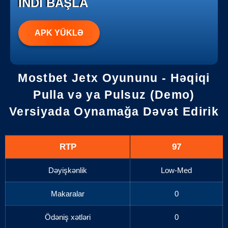
İNDİ BAŞLA
APK YÜKLƏ
Mostbet Jetx Oyununu - Həqiqi
Pulla və ya Pulsuz (Demo)
Versiyada Oynamağa Dəvət Edirik
RTP
97
Dəyişkənlik
Low-Med
Makaralar
0
Ödəniş xətləri
0