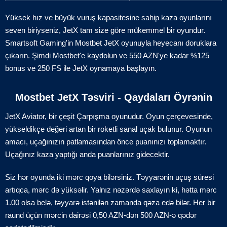
Yüksek hız ve büyük vuruş kapasitesine sahip kaza oyunlarını
seven biriyseniz, JetX tam size göre mükemmel bir oyundur.
Smartsoft Gaming'in Mostbet JetX oyunuyla heyecanı doruklara
çıkarın. Şimdi Mostbet'e kaydolun ve 550 AZN'ye kadar %125
bonus ve 250 FS ile JetX oynamaya başlayın.
Mostbet JetX Təsviri - Qaydaları Öyrənin
JetX Aviator, bir çeşit Çarpışma oyunudur. Oyun çerçevesinde,
yükseldikçe değeri artan bir roketli sanal uçak bulunur. Oyunun
amacı, uçağınızın patlamasından önce puanınızı toplamaktır.
Uçağınız kaza yaptığı anda puanlarınız gidecektir.
Siz hər oyunda iki mərc qoya bilərsiniz. Təyyarənin uçuş süresi
artıqca, mərc də yüksəlir. Yalnız nəzərdə saxlayın ki, hətta mərc
1.00 olsa belə, təyyarə istənilən zamanda qəza edə bilər. Her bir
raund üçün mərcin dairəsi 0,50 AZN-dən 500 AZN-ə qədər